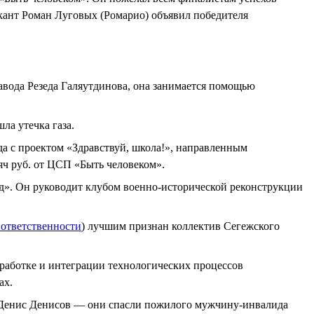
ыкант Роман Луговых (Ромарио) объявил победителя
вода Резеда Галяутдинова, она занимается помощью
ла утечка газа.
да с проектом «Здравствуй, школа!», направленным
яч руб. от ЦСП «Быть человеком».
д». Он руководит клубом военно-исторической реконструкции
 ответственности
) лучшим признан коллектив Сегежского
работке и интеграции технологических процессов
ах.
 Денис Денисов — они спасли пожилого мужчину-инвалида