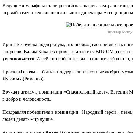
Ведущими марафона стали российская актриса театра и кино, 
первый заместитель исполнительного директора Ассоциации 
Директор Бренд-ц
Ирина Безрукова подчеркнула, что необходимо привлекать вн
вопросов. Вадим Ковалев привел статистику ВЦИОМ, согласн
увеличивается
. А сейчас особенно важна синергия общества,
Проект «Героям — быть!» поддержали известные актёры, музы
Луговых
(Ромарио).
Вручая награду в номинации «Спасательный круг», Евгений Ма
в добро и человечность.
Поздравляя победителя в номинации «Народный герой», певец 
людей делать мир лучше.
Актёр театра и кино
Антон Батырев
, попечитель фондов «Жи