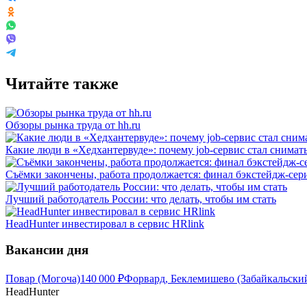
Читайте также
Обзоры рынка труда от hh.ru
Какие люди в «Хедхантервуде»: почему job-сервис стал снимат
Съёмки закончены, работа продолжается: финал бэкстейдж-сери
Лучший работодатель России: что делать, чтобы им стать
HeadHunter инвестировал в сервис HRlink
Вакансии дня
Повар (Могоча)
140 000
₽
Форвард, Беклемишево (Забайкальски
HeadHunter