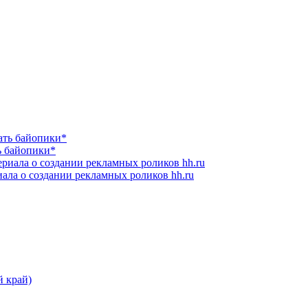
ь байопики*
ала о создании рекламных роликов hh.ru
й край)