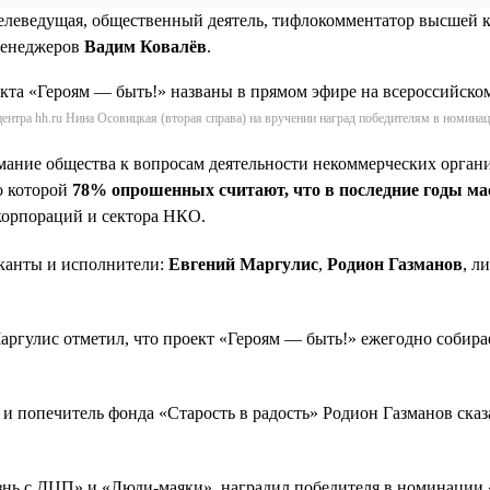
телеведущая, общественный деятель, тифлокомментатор высшей 
менеджеров
Вадим Ковалёв
.
ентра hh.ru Нина Осовицкая (вторая справа) на вручении наград победителям в номина
имание общества к вопросам деятельности некоммерческих орган
о которой
78% опрошенных считают, что в последние годы ма
 корпораций и сектора НКО.
канты и исполнители:
Евгений Маргулис
,
Родион Газманов
, л
ргулис отметил, что проект «Героям — быть!» ежегодно собира
и попечитель фонда «Старость в радость» Родион Газманов ска
знь с ДЦП» и «Люди-маяки», наградил победителя в номинации 