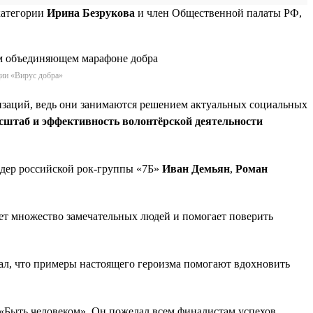
категории
Ирина Безрукова
и член Общественной палаты РФ,
ции «Вирус добра»
изаций, ведь они занимаются решением актуальных социальных
сштаб и эффективность волонтёрской деятельности
идер российской рок-группы «7Б»
Иван Демьян
,
Роман
ет множество замечательных людей и помогает поверить
зал, что примеры настоящего героизма помогают вдохновить
«Быть человеком». Он пожелал всем финалистам успехов