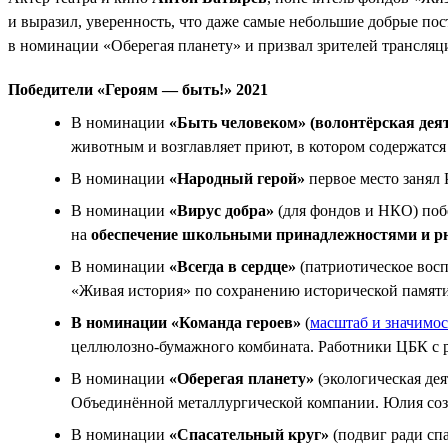
и выразил, уверенность, что даже самые небольшие добрые по
в номинации «Оберегая планету» и призвал зрителей трансляц
Победители «Героям — быть!» 2021
В номинации
«Быть человеком» (волонтёрская дея
животным и возглавляет приют, в котором содержатся 
В номинации
«Народный герой»
первое место занял 
В номинации
«Вирус добра»
(для фондов и НКО) побе
на
обеспечение школьными принадлежностями и р
В номинации
«Всегда в сердце»
(патриотическое вос
«Живая история» по сохранению исторической памят
В номинации «Команда героев»
(
масштаб и значимос
целлюлозно-бумажного комбината. Работники ЦБК с р
В номинации
«Оберегая планету»
(экологическая де
Объединённой металлургической компании. Юлия созда
В номинации
«Спасательный круг»
(подвиг ради сп