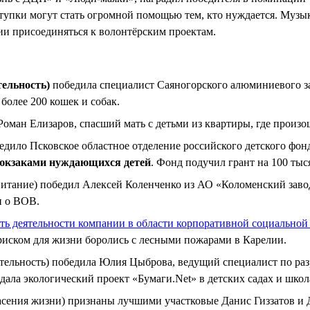
ступки могут стать огромной помощью тем, кто нуждается. Муз
ии присоединяться к волонтёрским проектам.
тельность)
победила специалист Саяногорского алюминиевого за
более 200 кошек и собак.
Роман Елизаров, спасший мать с детьми из квартиры, где произош
дило Псковское областное отделение российского детского фон
юкзаками нуждающихся детей
. Фонд подучил грант на 100 тыс
питание) победил Алексей Коленченко из АО «Коломенский заво
и о ВОВ.
ть деятельности компании в области корпоративной социальной
иском для жизни боролись с лесными пожарами в Карелии.
ятельность) победила Юлия Цыброва, ведущий специалист по раз
ла экологический проект «Бумаги.Net» в детских садах и школ
асения жизни) признаны лучшими участковые Данис Гиззатов и