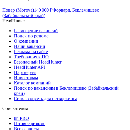
Повар (Могоча)
140 000
₽
Форвард, Беклемишево
(Забайкальский край)
HeadHunter
Размещение вакансий
Поиск по резюме
О компании
Наши вакансии
Реклама на сайте
Требования к ПО
Безопасный HeadHunter
HeadHunter API
Партнерам
Инвесторам
Каталог компаний
Поиск по вакансиям в Беклемишево (Забайкальский
край)
Сетка: соцсеть для нетворкинга
Соискателям
hh PRO
Готовое резюме
Все сервисы