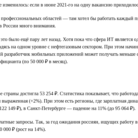
ое изменилось: если в июне 2021-го на одну вакансию приходилос
х профессиональных областей — там хотел бы работать каждый 
в России много внимания.
к это было ещё пару лет назад. Хотя пока что сфера ИТ является
одясь на одном уровне с нефтегазовым сектором. При этом нач
 разработчик мобильных приложений может получать меньше сре
фицианта (по 50 000 ₽ в месяц).
 страны достигла 53 254 ₽. Статистика показывает, что работод
 выраженная (+2%). При этом есть регионы, где зарплатная дина
22 149 ₽), в Санкт-Петербурге — падение на 11% (до 95 064 ₽).
тные запросы. Так, за год ожидания россиян, ищущих работу в 
0 000 ₽ (рост на 14%).