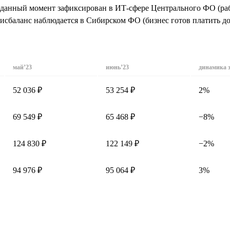
данный момент зафиксирован в ИТ-сфере Центрального ФО (рабо
исбаланс наблюдается в Сибирском ФО (бизнес готов платить до 
май’23
июнь’23
динамика 
52 036 ₽
53 254 ₽
2%
69 549 ₽
65 468 ₽
−8%
124 830 ₽
122 149 ₽
−2%
94 976 ₽
95 064 ₽
3%