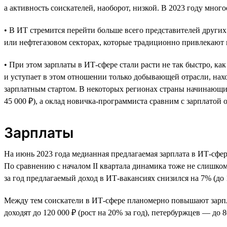
а активность соискателей, наоборот, низкой. В 2023 году мног
• В ИТ стремится перейти больше всего представителей други
или нефтегазовом секторах, которые традиционно привлекают 
• При этом зарплаты в ИТ-сфере стали расти не так быстро, ка
и уступает в этом отношении только добывающей отрасли, нах
зарплатным стартом. В некоторых регионах страны начинающий
45 000 ₽), а оклад новичка-программиста сравним с зарплатой о
Зарплаты
На июнь 2023 года медианная предлагаемая зарплата в ИТ-сфере
По сравнению с началом II квартала динамика тоже не слишком
за год предлагаемый доход в ИТ-вакансиях снизился на 7% (до 1
Между тем соискатели в ИТ-сфере планомерно повышают зарпла
доходят до 120 000 ₽ (рост на 20% за год), петербуржцев — до 8