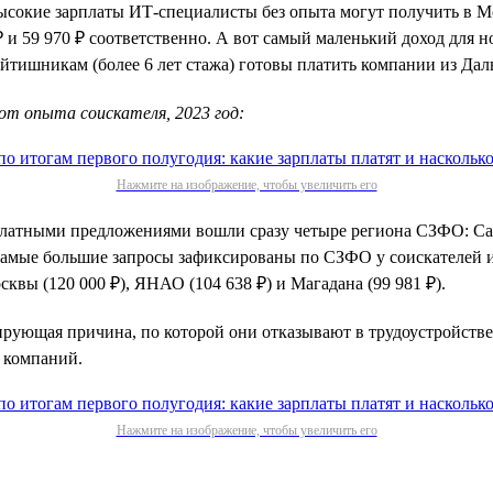
высокие зарплаты ИТ-специалисты без опыта могут получить в М
₽ и 59 970 ₽ соответственно. А вот самый маленький доход для 
йтишникам (более 6 лет стажа) готовы платить компании из Дал
от опыта соискателя, 2023 год:
Нажмите на изображение, чтобы увеличить его
латными предложениями вошли сразу четыре региона СЗФО: Санк
м самые большие запросы зафиксированы по СЗФО у соискателей и
вы (120 000 ₽), ЯНАО (104 638 ₽) и Магадана (99 981 ₽).
идирующая причина, по которой они отказывают в трудоустройс
 компаний.
Нажмите на изображение, чтобы увеличить его