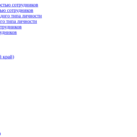
тью сотрудников
го типа личности
рудников
й край)
)