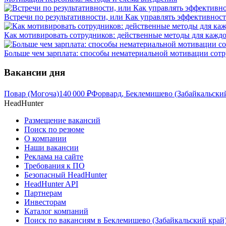
Встречи по результативности, или Как управлять эффективнос
Как мотивировать сотрудников: действенные методы для каждо
Больше чем зарплата: способы нематериальной мотивации сот
Вакансии дня
Повар (Могоча)
140 000
₽
Форвард, Беклемишево (Забайкальски
HeadHunter
Размещение вакансий
Поиск по резюме
О компании
Наши вакансии
Реклама на сайте
Требования к ПО
Безопасный HeadHunter
HeadHunter API
Партнерам
Инвесторам
Каталог компаний
Поиск по вакансиям в Беклемишево (Забайкальский край