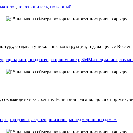
иматолог
,
телохранитель
,
пожарный
.
натуру, создавая уникальные конструкции, и даже целые Вселен
ер
,
сценарист
,
продюсер
,
сторисмейкер
,
SMM-специалист
,
комью
 сокомандники заглючить. Если твой геймпад до сих пор жив, зн
нтра
,
продавец
,
акушер
,
психолог
,
менеджер по продажам
.