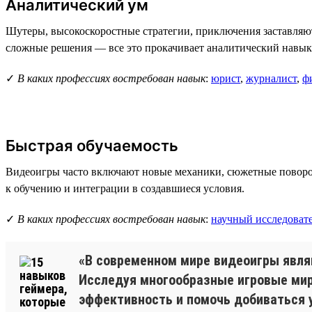
Аналитический ум
Шутеры, высокоскоростные стратегии, приключения заставляют
сложные решения — все это прокачивает аналитический навык 
✓
В каких профессиях востребован навык
:
юрист
,
журналист
,
ф
Быстрая обучаемость
Видеоигры часто включают новые механики, сюжетные поворот
к обучению и интеграции в создавшиеся условия.
✓
В каких профессиях востребован навык
:
научный исследоват
«В современном мире видеоигры явл
Исследуя многообразные игровые мир
эффективность и помочь добиваться у