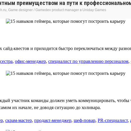
нтным преимуществом на пути к профессиональном
h.ru, Game designer / Gamedev product manager в Uniday Games
 сайд-квестов и приходится быстро переключаться между разно
сестра
,
офис-менеджер
,
специалист по управлению персоналом
,
ждый участник команды должен уметь коммуницировать, чтобы ч
самом их начале, не доводя ситуацию до холивара.
ер
,
скрам-мастер
,
продакт-менеджер
,
шеф-повар
,
PR-специалист
,