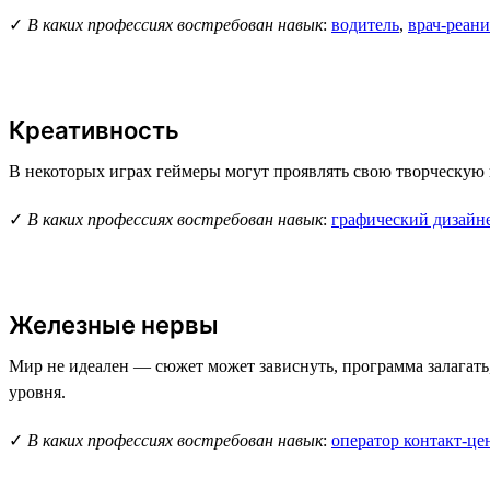
✓
В каких профессиях востребован навык
:
водитель
,
врач-реан
Креативность
В некоторых играх геймеры могут проявлять свою творческую 
✓
В каких профессиях востребован навык
:
графический дизайн
Железные нервы
Мир не идеален — сюжет может зависнуть, программа залагать,
уровня.
✓
В каких профессиях востребован навык
:
оператор контакт-це