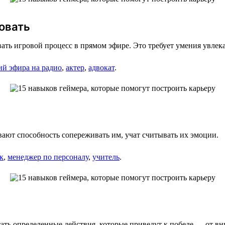
овать
ь игровой процесс в прямом эфире. Это требует умения увлекат
й эфира на радио
,
актер
,
адвокат
.
вают способность сопереживать им, учат считывать их эмоции.
к
,
менеджер по персоналу
,
учитель
.
ть определенные действия, которые приведут к победе — от вни