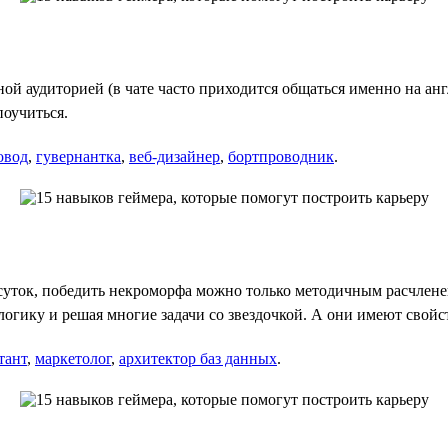
 аудиторией (в чате часто приходится общаться именно на англ
поучиться.
овод
,
гувернантка
,
веб-дизайнер
,
бортпроводник
.
суток, победить некроморфа можно только методичным расчленен
огику и решая многие задачи со звездочкой. А они имеют свойс
тант
,
маркетолог
,
архитектор баз данных
.