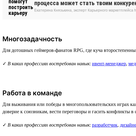
процесса может стать твоим конкуре
Екатерина Князькина, эксперт Карьерного маркетплейса h
Многозадачность
Для дотошных геймеров-фанатов RPG, где куча второстепенных
✓
В каких профессиях востребован навык
:
ивент-менеджер
,
мед
Работа в команде
Для выживания или победы в многопользовательских играх ка
доверие к союзникам, вести переговоры и гасить конфликты в 
✓
В каких профессиях востребован навык
:
разработчик
,
дизайн