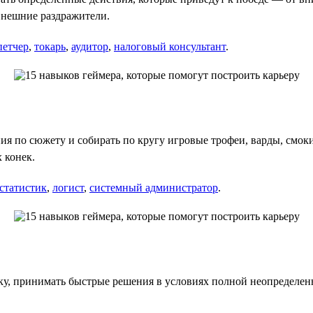
внешние раздражители.
петчер
,
токарь
,
аудитор
,
налоговый консультант
.
 по сюжету и собирать по кругу игровые трофеи, варды, смоки,
 конек.
статистик
,
логист
,
системный администратор
.
у, принимать быстрые решения в условиях полной неопределенн