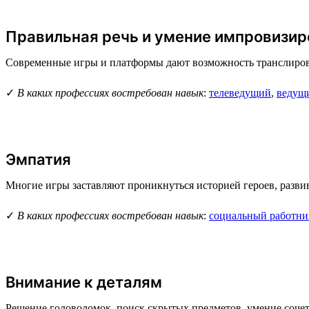
Правильная речь и умение импровизир
Современные игры и платформы дают возможность транслироват
✓
В каких профессиях востребован навык
:
телеведущий
,
ведущи
Эмпатия
Многие игры заставляют проникнуться историей героев, разви
✓
В каких профессиях востребован навык
:
социальный работни
Внимание к деталям
Решение головоломок, поиск скрытых предметов, умение сочета