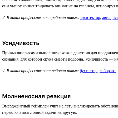
они умеют концентрировать внимание на главном, игнорируя 
✓
В каких профессиях востребован навык
:
архитектор
,
авиадис
Усидчивость
Привыкшие часами выполнять схожие действия для продвижения
сознания, для которой скука смерти подобна. Усидчивость — их
✓
В каких профессиях востребован навык
:
бухгалтер
,
лаборант
,
Молниеносная реакция
Эмерджентный геймплей учит на лету анализировать обстановк
переключаться с одной задачи на другую.