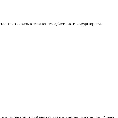
ельно рассказывать и взаимодействовать с аудиторией.
мания опытного геймера не ускользнет ни одна деталь. А еще