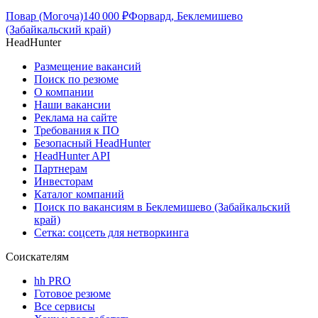
Повар (Могоча)
140 000
₽
Форвард, Беклемишево
(Забайкальский край)
HeadHunter
Размещение вакансий
Поиск по резюме
О компании
Наши вакансии
Реклама на сайте
Требования к ПО
Безопасный HeadHunter
HeadHunter API
Партнерам
Инвесторам
Каталог компаний
Поиск по вакансиям в Беклемишево (Забайкальский
край)
Сетка: соцсеть для нетворкинга
Соискателям
hh PRO
Готовое резюме
Все сервисы