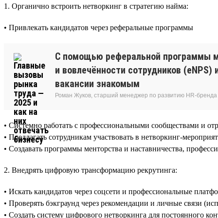
1. Органично встроить нетворкинг в стратегию найма:
• Привлекать кандидатов через реферальные программы
С помощью реферальной программы мы 
и вовлечённости сотрудников (eNPS) 
вакансии знакомым
Роман Жуков, старший менеджер по развитию HR-бренда 
• Системно работать с профессиональными сообществами и о
• Предлагать сотрудникам участвовать в нетворкинг-мероприят
• Создавать программы менторства и наставничества, професс
2. Внедрять цифровую трансформацию рекрутинга:
• Искать кандидатов через соцсети и профессиональные плат
• Проверять бэкграунд через рекомендации и личные связи (ис
• Создать систему цифрового нетворкинга для постоянного кон