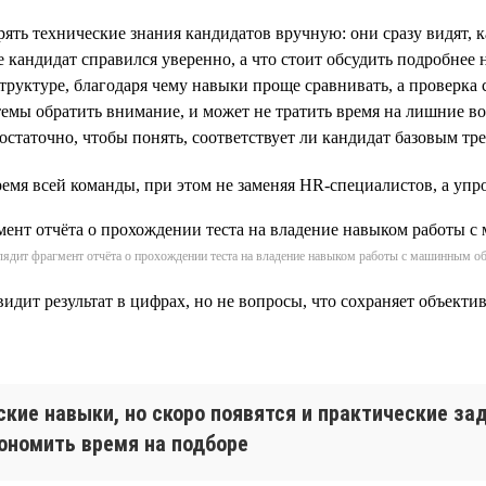
ять технические знания кандидатов вручную: они сразу видят, 
 кандидат справился уверенно, а что стоит обсудить подробнее 
руктуре, благодаря чему навыки проще сравнивать, а проверка 
темы обратить внимание, и может не тратить время на лишние в
достаточно, чтобы понять, соответствует ли кандидат базовым т
емя всей команды, при этом не заменяя HR-специалистов, а упро
лядит фрагмент отчёта о прохождении теста на владение навыком работы с машинным о
видит результат в цифрах, но не вопросы, что сохраняет объект
ские навыки, но скоро появятся и практические за
ономить время на подборе