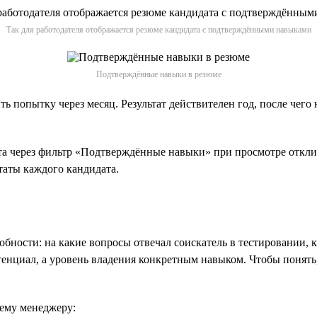
Так для работодателя отображается резюме кандидата с подтверждёнными навыками
Подтверждённые навыки в резюме
ить попытку через месяц. Результат действителен год, после че
 через фильтр «Подтверждённые навыки» при просмотре отклик
таты каждого кандидата.
бности: на какие вопросы отвечал соискатель в тестировании, ка
нциал, а уровень владения конкретным навыком. Чтобы понять, 
ему менеджеру: