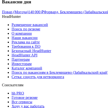
Вакансии дня
Повар (Могоча)
140 000
₽
Форвард, Беклемишево (Забайкальски
HeadHunter
Размещение вакансий
Поиск по резюме
О компании
Наши вакансии
Реклама на сайте
Требования к ПО
Безопасный HeadHunter
HeadHunter API
Партнерам
Инвесторам
Каталог компаний
Поиск по вакансиям в Беклемишево (Забайкальский край
Сетка: соцсеть для нетворкинга
Соискателям
hh PRO
Готовое резюме
Все сервисы
Хочу у вас работать