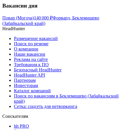
Вакансии дня
Повар (Могоча)
140 000
₽
Форвард, Беклемишево
(Забайкальский край)
HeadHunter
Размещение вакансий
Поиск по резюме
О компании
Наши вакансии
Реклама на сайте
Требования к ПО
Безопасный HeadHunter
HeadHunter API
Партнерам
Инвесторам
Каталог компаний
Поиск по вакансиям в Беклемишево (Забайкальский
край)
Сетка: соцсеть для нетворкинга
Соискателям
hh PRO