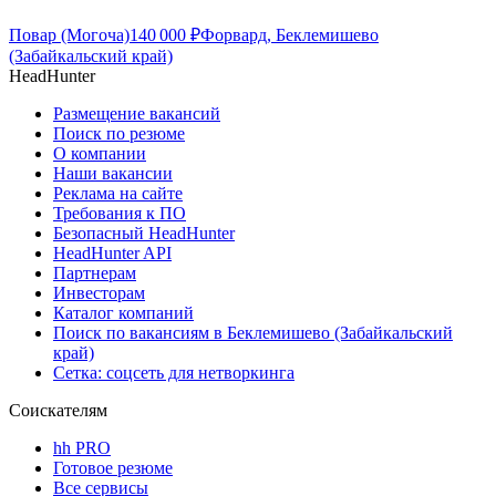
Повар (Могоча)
140 000
₽
Форвард, Беклемишево
(Забайкальский край)
HeadHunter
Размещение вакансий
Поиск по резюме
О компании
Наши вакансии
Реклама на сайте
Требования к ПО
Безопасный HeadHunter
HeadHunter API
Партнерам
Инвесторам
Каталог компаний
Поиск по вакансиям в Беклемишево (Забайкальский
край)
Сетка: соцсеть для нетворкинга
Соискателям
hh PRO
Готовое резюме
Все сервисы