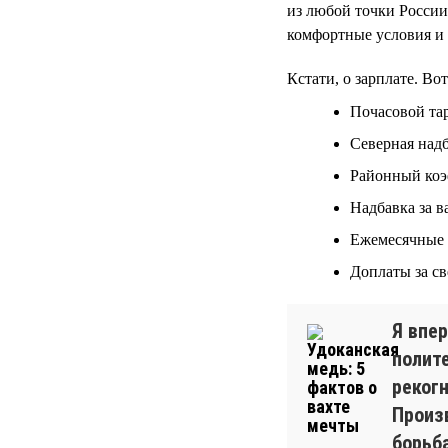
из любой точки России
комфортные условия и 
Кстати, о зарплате. Во
Почасовой та
Северная надб
Районный ко
Надбавка за 
Ежемесячные 
Доплаты за св
Я впе
полит
реког
Произ
борьба