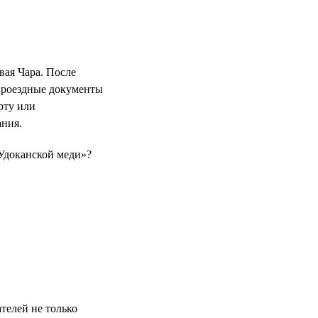
вая Чара. После
проездные документы
рту или
ания.
«Удоканской меди»?
телей не только