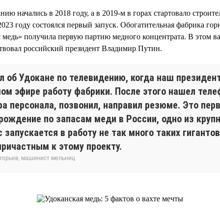
ию начались в 2018 году, а в 2019-м в горах стартовало строит
 2023 году состоялся первый запуск. Обогатительная фабрика го
 медь» получила первую партию медного концентрата. В этом в
ствовал российский президент Владимир Путин.
ал об Удокане по телевидению, когда наш президен
мом эфире работу фабрики. После этого нашел теле
ра персонала, позвонил, направил резюме. Это пер
рождение по запасам меди в России, одно из крупн
 запускается в работу не так много таких гиганто
причастным к этому проекту.
игорьев, машинист мельниц