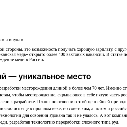
тям и внукам
ной стороны, это возможность получать хорошую зарплату, с др
нская медь» открыто более 400 вахтовых вакансий. В статье по
ждение меди в России.
й — уникальное место
разработки месторождения длиной в более чем 70 лет. Именно с
стам, чтобы месторождение, скрывающее в себе пятую часть рос
лено к разработке. Планы по освоению этой ценнейшей природ
 появились еще в прошлом веке, но советским, а потом и россий
технологии для освоения Удокана так и не удалось. А вот компа
меди, разработав технологию переработки сложного типа руд.