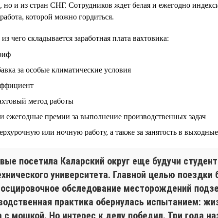
, но и из стран СНГ. Сотрудников ждет белая и ежегодно индекс
работа, которой можно гордиться.
т из чего складывается заработная плата вахтовика:
риф
авка за особые климатические условия
эффициент
вахтовый метод работы
и ежегодные премии за выполнение производственных задач
ерхурочную или ночную работу, а также за занятость в выходны
рвые посетила Каларский округ еще будучи студент
ехнического университета. Главной целью поездки 
носцировочное обследование месторождений подз
водственная практика обернулась испытанием: жиз
 с мошкой. Но интерес к делу победил. Три года на