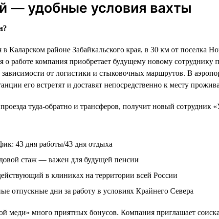
й — удобные условия вахты
н?
в Каларском районе Забайкальского края, в 30 км от поселка Но
я о работе компания приобретает будущему новому сотруднику 
 в зависимости от логистики и стыковочных маршрутов. В аэропо
анции его встретят и доставят непосредственно к месту прожив
 проезда туда-обратно и трансферов, получит новый сотрудник 
ик: 43 дня работы/43 дня отдыха
довой стаж — важен для будущей пенсии
ействующий в клиниках на территории всей России
ые отпускные дни за работу в условиях Крайнего Севера
ой меди» много приятных бонусов. Компания приглашает соиска