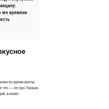
инципу:
о же времени
 есть
вкусное
изни во время вахты.
е это — не про Удокан.
дей, климат