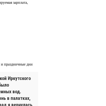
ируемая зарплата,
е и праздничные дни
кой Иркутского
было
емных вод.
нь в палатках,
зад я вернулась