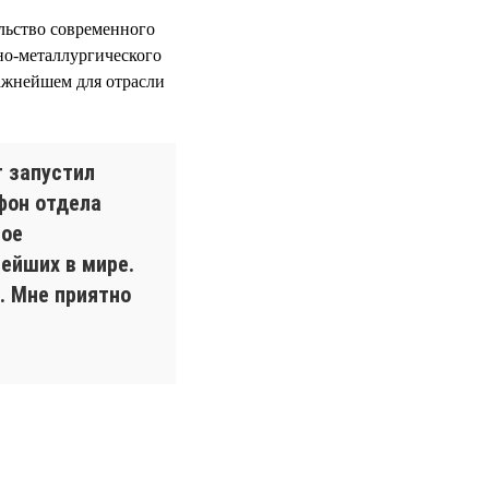
ельство современного
рно-металлургического
ажнейшем для отрасли
т запустил
фон отдела
вое
ейших в мире.
в. Мне приятно