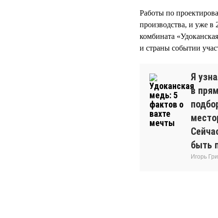
Работы по проектирован
производства, и уже в
комбината «Удоканская
и страны событии уча
Я узн
в пря
подбо
место
Сейчас
быть 
Игорь Гр