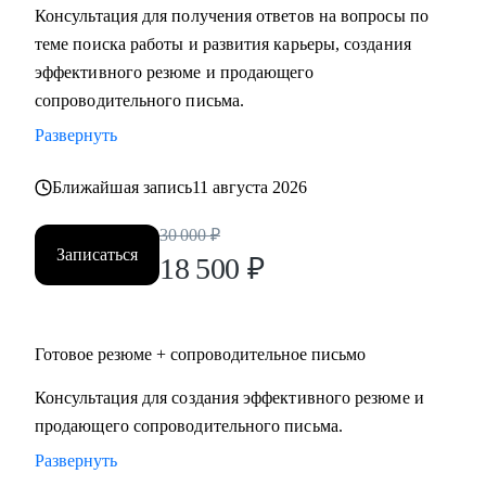
Консультация для получения ответов на вопросы по
Мидл и топ руководители.
теме поиска работы и развития карьеры, создания
• CEO/Генеральный директор
эффективного резюме и продающего
• Операционный директор/Исполнительный директор
сопроводительного письма.
• Коммерческий директор/Директор по продажам
Развернуть
• CFO/ Финансовый директор
• Технический директор
Ближайшая запись
11 августа 2026
• Директор по производству
• ИТ-директор
30 000
₽
• Директор по логистике и закупкам
Записаться
18 500
₽
• Директор по стратегическому развитию
• Директор по качеству
Готовое резюме + сопроводительное письмо
Для своих клиентов я — Карьерный доктор, который
поможет «диагностировать и вылечить» проблемы в
Консультация для создания эффективного резюме и
области профессионального развития: выявить сильные
продающего сопроводительного письма.
стороны и зоны роста, понять личную профессиональную
Развернуть
уникальность, найти оптимальное и актуальное решение, а