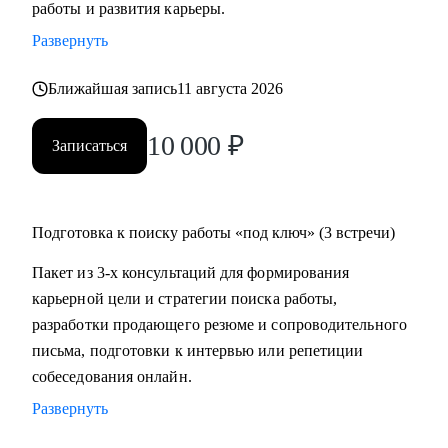
работы и развития карьеры.
время на ее поиск, увеличить поток предложений, выйти
Развернуть
на новый уровень дохода.
• Составить пошаговый план для достижения любой
Ближайшая запись
11 августа 2026
Вашей карьерной цели.
• Провести аудит и составить убедительное резюме, чтобы
10 000
₽
Записаться
в Вас увидели серьезно настроенного и сильного
кандидата.
• За одну консультацию исправить ошибки и устранить
барьеры на пути к работе мечты.
Подготовка к поиску работы «под ключ» (3 встречи)
• Уверенно презентовать свой опыт, показать свое
Пакет из 3-х консультаций для формирования
преимущество перед другими кандидатами.
карьерной цели и стратегии поиска работы,
• Решить любую карьерную задачу (смена профессии,
разработки продающего резюме и сопроводительного
грейда, перерывы в работе, выход из декрета, возраст 45+ и
письма, подготовки к интервью или репетиции
др.)
собеседования онлайн.
Развернуть
Кому могу помочь:
Топ-менеджерам, руководителям и экспертам из отраслей: