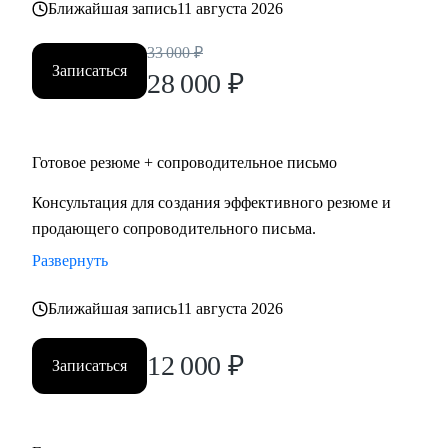
Ближайшая запись
11 августа 2026
• строительство, промышленность, производство
нефтегазовая отрасль;
33 000
₽
• закупки, cнабжение, логистика, ВЭД;
Записаться
28 000
₽
• продажи, HoReCa;
• административное управление;
• HR, психология, образование.
Готовое резюме + сопроводительное письмо
Консультация для создания эффективного резюме и
продающего сопроводительного письма.
Развернуть
Ближайшая запись
11 августа 2026
12 000
₽
Записаться