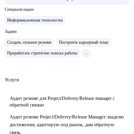
• Обучение и сертификаты:
• 2024 — ITSM. Основы управления ИТ-услугами
Специализации
• 2023 — «Поколение Python: курс для продвинутых»
Информационные технологии
• 2022 — «Поколение Python: курс для начинающих»
• 2021 — Kanban System Design, Professional Scrum Master
Задачи
Создать сильное резюме
Построить карьерный план
С чем помогу:
Проработать стратегию поиска работы
...
• Аудит резюме для Project / Delivery / Release Manager
• Карьерный трек и цель
• Подготовка к собеседованиям
• Переход в управление из разработки / аналитики /
Услуги
тестирования
Аудит резюме для Project/Delivery/Release manager с
Кому могу помочь:
обратной связью
• Project / Delivery / Release менеджерам, которые хотят
Аудит резюме Project/Delivery/Release Manager: выделю
усилить резюме, поднять отклики и двигаться к более
достижения, адаптирую под рынок, дам обратную
сильным компаниям.
связь.
• Системным и продуктовым аналитикам, разработчикам и