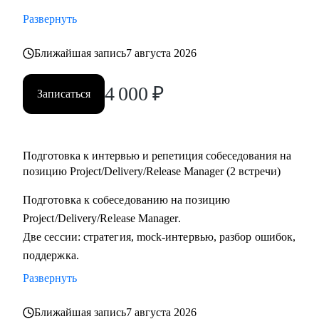
тестировщикам, которые планируют переход в управление
Развернуть
проектами или релизами.
• Тимлидам и начинающим менеджерам, которым нужен
Ближайшая запись
7 августа 2026
внешний взгляд на резюме, карьерный трек и точки роста.
4 000
₽
• IT-специалистам, которые хотят системно подойти к
Записаться
карьере, а не просто “стрелять откликами” в разные
стороны.
Подготовка к интервью и репетиция собеседования на
позицию Project/Delivery/Release Manager (2 встречи)
Подготовка к собеседованию на позицию
Project/Delivery/Release Manager.
Две сессии: стратегия, mock-интервью, разбор ошибок,
поддержка.
Развернуть
Ближайшая запись
7 августа 2026