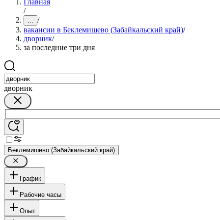
Главная
/
/
...
вакансии в Беклемишево (Забайкальский край)
/
дворник
/
за последние три дня
дворник
Беклемишево (Забайкальский край)
График
Рабочие часы
Опыт