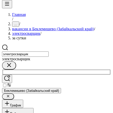
Главная
/
/
...
вакансии в Беклемишево (Забайкальский край)
/
электросварщик
/
за сутки
электросварщик
Беклемишево (Забайкальский край)
График