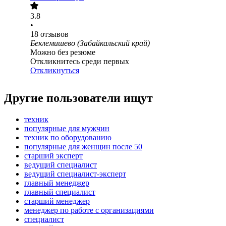
3.8
•
18
отзывов
Беклемишево (Забайкальский край)
Можно без резюме
Откликнитесь среди первых
Откликнуться
Другие пользователи ищут
техник
популярные для мужчин
техник по оборудованию
популярные для женщин после 50
старший эксперт
ведущий специалист
ведущий специалист-эксперт
главный менеджер
главный специалист
старший менеджер
менеджер по работе с организациями
специалист