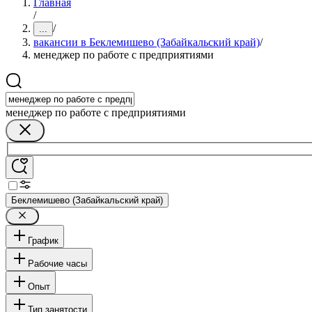
Главная
/
/
...
вакансии в Беклемишево (Забайкальский край)
/
менеджер по работе с предприятиями
менеджер по работе с предприятиями
Беклемишево (Забайкальский край)
График
Рабочие часы
Опыт
Тип занятости