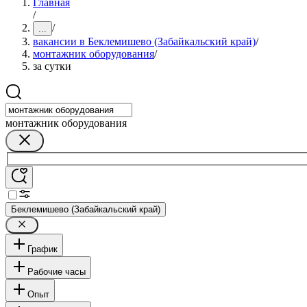
Главная
/
/
...
вакансии в Беклемишево (Забайкальский край)
/
монтажник оборудования
/
за сутки
монтажник оборудования
Беклемишево (Забайкальский край)
График
Рабочие часы
Опыт