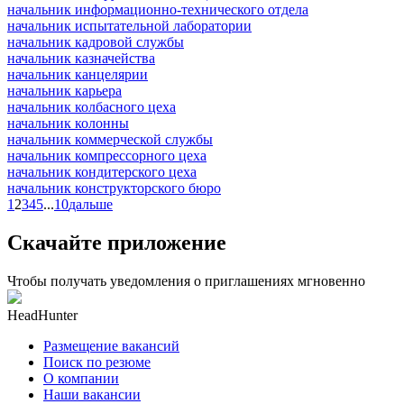
начальник информационно-технического отдела
начальник испытательной лаборатории
начальник кадровой службы
начальник казначейства
начальник канцелярии
начальник карьера
начальник колбасного цеха
начальник колонны
начальник коммерческой службы
начальник компрессорного цеха
начальник кондитерского цеха
начальник конструкторского бюро
1
2
3
4
5
...
10
дальше
Скачайте приложение
Чтобы получать уведомления о приглашениях мгновенно
HeadHunter
Размещение вакансий
Поиск по резюме
О компании
Наши вакансии