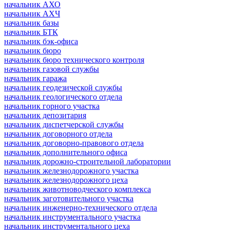
начальник АХО
начальник АХЧ
начальник базы
начальник БТК
начальник бэк-офиса
начальник бюро
начальник бюро технического контроля
начальник газовой службы
начальник гаража
начальник геодезической службы
начальник геологического отдела
начальник горного участка
начальник депозитария
начальник диспетчерской службы
начальник договорного отдела
начальник договорно-правового отдела
начальник дополнительного офиса
начальник дорожно-строительной лаборатории
начальник железнодорожного участка
начальник железнодорожного цеха
начальник животноводческого комплекса
начальник заготовительного участка
начальник инженерно-технического отдела
начальник инструментального участка
начальник инструментального цеха