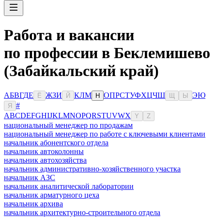
Работа и вакансии
по профессии в Беклемишево
(Забайкальский край)
А
Б
В
Г
Д
Е
Ж
З
И
К
Л
М
О
П
Р
С
Т
У
Ф
Х
Ц
Ч
Ш
Э
Ю
Ё
Й
Н
Щ
Ы
#
Я
A
B
C
D
E
F
G
H
I
J
K
L
M
N
O
P
Q
R
S
T
U
V
W
X
Y
Z
национальный менеджер по продажам
национальный менеджер по работе с ключевыми клиентами
начальник абонентского отдела
начальник автоколонны
начальник автохозяйства
начальник административно-хозяйственного участка
начальник АЗС
начальник аналитической лаборатории
начальник арматурного цеха
начальник архива
начальник архитектурно-строительного отдела