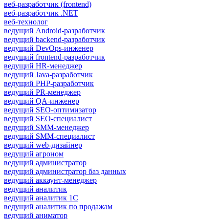
веб-разработчик (frontend)
веб-разработчик .NET
веб-технолог
ведущий Android-разработчик
ведущий backend-разработчик
ведущий DevOps-инженер
ведущий frontend-разработчик
ведущий HR-менеджер
ведущий Java-разработчик
ведущий PHP-разработчик
ведущий PR-менеджер
ведущий QA-инженер
ведущий SEO-оптимизатор
ведущий SEO-специалист
ведущий SMM-менеджер
ведущий SMM-специалист
ведущий web-дизайнер
ведущий агроном
ведущий администратор
ведущий администратор баз данных
ведущий аккаунт-менеджер
ведущий аналитик
ведущий аналитик 1С
ведущий аналитик по продажам
ведущий аниматор