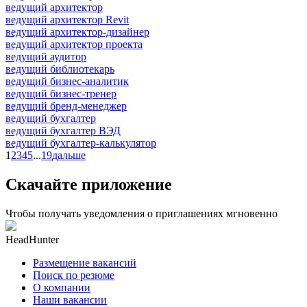
ведущий архитектор
ведущий архитектор Revit
ведущий архитектор-дизайнер
ведущий архитектор проекта
ведущий аудитор
ведущий библиотекарь
ведущий бизнес-аналитик
ведущий бизнес-тренер
ведущий бренд-менеджер
ведущий бухгалтер
ведущий бухгалтер ВЭД
ведущий бухгалтер-калькулятор
1
2
3
4
5
...
19
дальше
Скачайте приложение
Чтобы получать уведомления о приглашениях мгновенно
HeadHunter
Размещение вакансий
Поиск по резюме
О компании
Наши вакансии