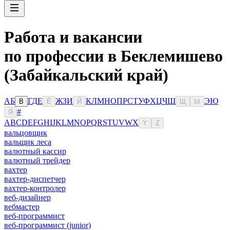
Работа и вакансии
по профессии в Беклемишево
(Забайкальский край)
А
Б
Г
Д
Е
Ж
З
И
К
Л
М
Н
О
П
Р
С
Т
У
Ф
Х
Ц
Ч
Ш
Э
Ю
В
Ё
Й
Щ
Ы
#
Я
A
B
C
D
E
F
G
H
I
J
K
L
M
N
O
P
Q
R
S
T
U
V
W
X
Y
Z
вальцовщик
вальщик леса
валютный кассир
валютный трейдер
вахтер
вахтер-диспетчер
вахтер-контролер
веб-дизайнер
вебмастер
веб-программист
веб-программист (junior)