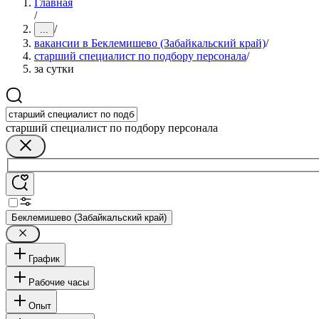
Главная
/
/
...
вакансии в Беклемишево (Забайкальский край)
/
старший специалист по подбору персонала
/
за сутки
старший специалист по подбору персонала
Беклемишево (Забайкальский край)
График
Рабочие часы
Опыт