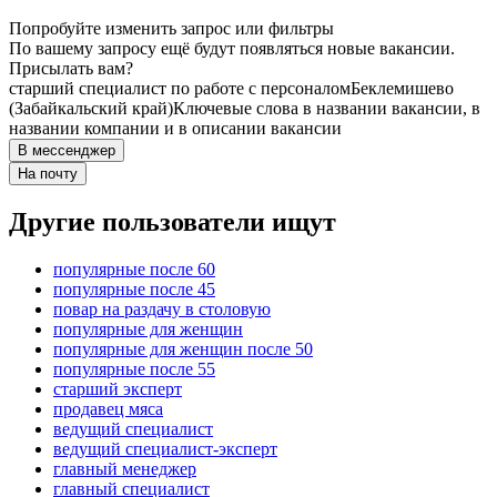
Попробуйте изменить запрос или фильтры
По вашему запросу ещё будут появляться новые вакансии.
Присылать вам?
старший специалист по работе с персоналом
Беклемишево
(Забайкальский край)
Ключевые слова в названии вакансии, в
названии компании и в описании вакансии
В мессенджер
На почту
Другие пользователи ищут
популярные после 60
популярные после 45
повар на раздачу в столовую
популярные для женщин
популярные для женщин после 50
популярные после 55
старший эксперт
продавец мяса
ведущий специалист
ведущий специалист-эксперт
главный менеджер
главный специалист