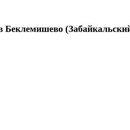
в Беклемишево (Забайкальски