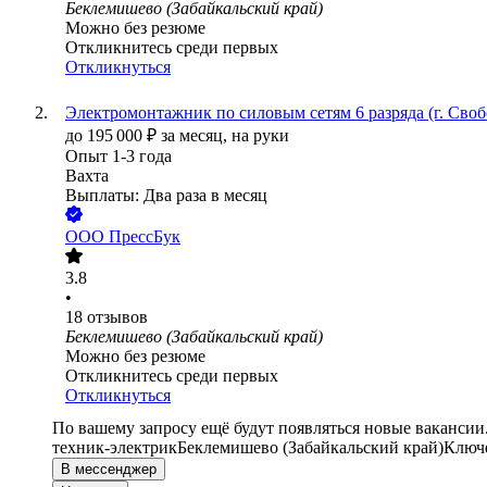
Беклемишево (Забайкальский край)
Можно без резюме
Откликнитесь среди первых
Откликнуться
Электромонтажник по силовым сетям 6 разряда (г. Сво
до
195 000
₽
за месяц,
на руки
Опыт 1-3 года
Вахта
Выплаты: Два раза в месяц
ООО
ПрессБук
3.8
•
18
отзывов
Беклемишево (Забайкальский край)
Можно без резюме
Откликнитесь среди первых
Откликнуться
По вашему запросу ещё будут появляться новые вакансии
техник-электрик
Беклемишево (Забайкальский край)
Ключе
В мессенджер