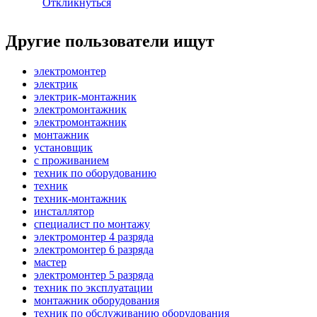
Откликнуться
Другие пользователи ищут
электромонтер
электрик
электрик-монтажник
электромонтажник
электромонтажник
монтажник
установщик
с проживанием
техник по оборудованию
техник
техник-монтажник
инсталлятор
специалист по монтажу
электромонтер 4 разряда
электромонтер 6 разряда
мастер
электромонтер 5 разряда
техник по эксплуатации
монтажник оборудования
техник по обслуживанию оборудования