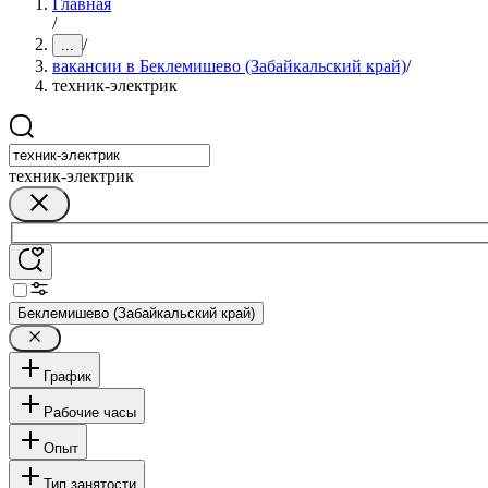
Главная
/
/
...
вакансии в Беклемишево (Забайкальский край)
/
техник-электрик
техник-электрик
Беклемишево (Забайкальский край)
График
Рабочие часы
Опыт
Тип занятости