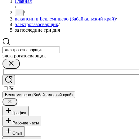
Главная
/
/
...
вакансии в Беклемишево (Забайкальский край)
/
электрогазосварщик
/
за последние три дня
электрогазосварщик
Беклемишево (Забайкальский край)
График
Рабочие часы
Опыт