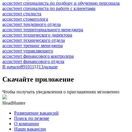
ассистент специалиста по подбору и обучению персонала
ассистент специалиста по работе с клиентами
ассистент стилиста
ассистент стоматолога
ассистент тендерного отдела
ассистент территориального менеджера
ассистент технического директора
ассистент технического отдела
ассистент тренинг менеджера
ассистент управляющего
ассистент финансового контролера
ассистент финансового отдела
В начало
8
9
10
11
12
13
дальше
Скачайте приложение
Чтобы получать уведомления о приглашениях мгновенно
HeadHunter
Размещение вакансий
Поиск по резюме
О компании
Наши вакансии