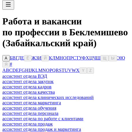
Работа и вакансии
по профессии в Беклемишево
(Забайкальский край)
Б
В
Г
Д
Е
Ж
З
И
К
Л
М
Н
О
П
Р
С
Т
У
Ф
Х
Ц
Ч
Ш
Э
Ю
А
Ё
Й
Щ
Ы
#
Я
A
B
C
D
E
F
G
H
I
J
K
L
M
N
O
P
Q
R
S
T
U
V
W
X
Y
Z
ассистент отдела ВЭД
ассистент отдела закупок
ассистент отдела кадров
ассистент отдела качества
ассистент отдела клинических исследований
ассистент отдела маркетинга
ассистент отдела обучения
ассистент отдела персонала
ассистент отдела по работе с клиентами
ассистент отдела продаж
ассистент отдела продаж и маркетинга