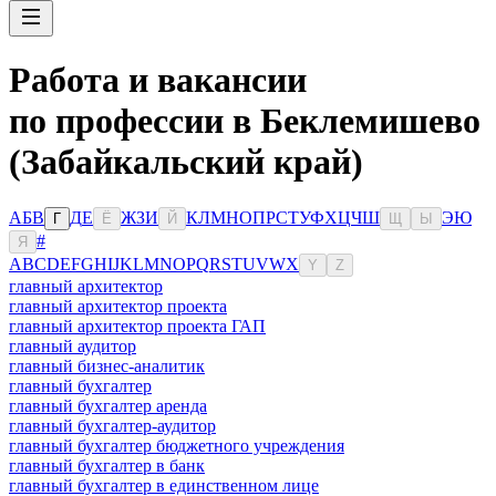
Работа и вакансии
по профессии в Беклемишево
(Забайкальский край)
А
Б
В
Д
Е
Ж
З
И
К
Л
М
Н
О
П
Р
С
Т
У
Ф
Х
Ц
Ч
Ш
Э
Ю
Г
Ё
Й
Щ
Ы
#
Я
A
B
C
D
E
F
G
H
I
J
K
L
M
N
O
P
Q
R
S
T
U
V
W
X
Y
Z
главный архитектор
главный архитектор проекта
главный архитектор проекта ГАП
главный аудитор
главный бизнес-аналитик
главный бухгалтер
главный бухгалтер аренда
главный бухгалтер-аудитор
главный бухгалтер бюджетного учреждения
главный бухгалтер в банк
главный бухгалтер в единственном лице