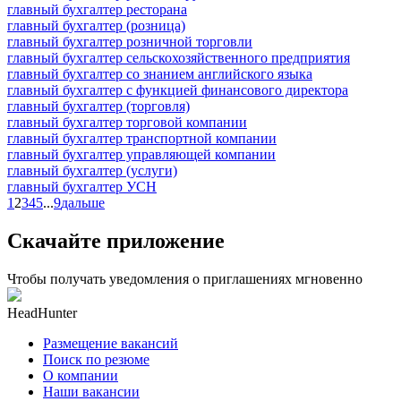
главный бухгалтер ресторана
главный бухгалтер (розница)
главный бухгалтер розничной торговли
главный бухгалтер сельскохозяйственного предприятия
главный бухгалтер со знанием английского языка
главный бухгалтер с функцией финансового директора
главный бухгалтер (торговля)
главный бухгалтер торговой компании
главный бухгалтер транспортной компании
главный бухгалтер управляющей компании
главный бухгалтер (услуги)
главный бухгалтер УСН
1
2
3
4
5
...
9
дальше
Скачайте приложение
Чтобы получать уведомления о приглашениях мгновенно
HeadHunter
Размещение вакансий
Поиск по резюме
О компании
Наши вакансии