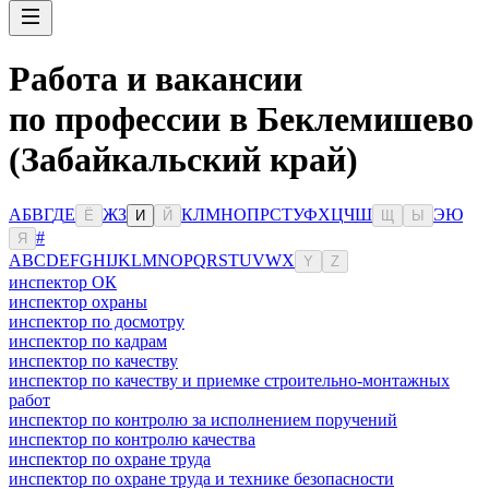
Работа и вакансии
по профессии в Беклемишево
(Забайкальский край)
А
Б
В
Г
Д
Е
Ж
З
К
Л
М
Н
О
П
Р
С
Т
У
Ф
Х
Ц
Ч
Ш
Э
Ю
Ё
И
Й
Щ
Ы
#
Я
A
B
C
D
E
F
G
H
I
J
K
L
M
N
O
P
Q
R
S
T
U
V
W
X
Y
Z
инспектор ОК
инспектор охраны
инспектор по досмотру
инспектор по кадрам
инспектор по качеству
инспектор по качеству и приемке строительно-монтажных
работ
инспектор по контролю за исполнением поручений
инспектор по контролю качества
инспектор по охране труда
инспектор по охране труда и технике безопасности