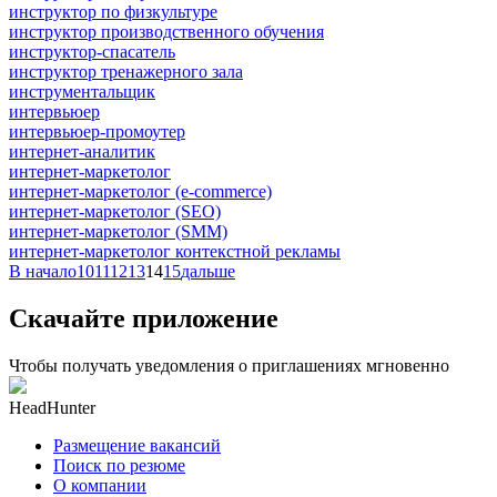
инструктор по физкультуре
инструктор производственного обучения
инструктор-спасатель
инструктор тренажерного зала
инструментальщик
интервьюер
интервьюер-промоутер
интернет-аналитик
интернет-маркетолог
интернет-маркетолог (e-commerce)
интернет-маркетолог (SEO)
интернет-маркетолог (SMM)
интернет-маркетолог контекстной рекламы
В начало
10
11
12
13
14
15
дальше
Скачайте приложение
Чтобы получать уведомления о приглашениях мгновенно
HeadHunter
Размещение вакансий
Поиск по резюме
О компании