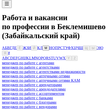
Работа и вакансии
по профессии в Беклемишево
(Забайкальский край)
А
Б
В
Г
Д
Е
Ж
З
И
К
Л
Н
О
П
Р
С
Т
У
Ф
Х
Ц
Ч
Ш
Э
Ю
Ё
Й
М
Щ
Ы
#
Я
A
B
C
D
E
F
G
H
I
J
K
L
M
N
O
P
Q
R
S
T
U
V
W
X
Y
Z
менеджер по работе с агентами
менеджер по работе с агентствами
менеджер по работе с агентствами недвижимости
менеджер по работе с аптечными сетями
менеджер по работе с аптечными сетями КАМ
менеджер по работе с арендаторами
менеджер по работе с арендодателями
менеджер по работе с ассортиментом
менеджер по работе с банками
менеджер по работе с блогерами
менеджер по работе с вендорами