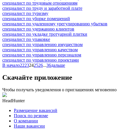
специалист по трудовым отношениям
специалист по труду и заработной плате
специалист по туризму
специалист по уборке помещений
специалист по удаленному урегулированию убытков
специалист по удержанию клиентов
специалист по укладке тротуарной плитки
специалист по упаковке
специалист по управлению имуществом
специалист по управлению качеством
специалист по управлению персоналом
специалист по управлению проектами
В начало
22
23
24
25
26
...
36
дальше
Скачайте приложение
Чтобы получать уведомления о приглашениях мгновенно
HeadHunter
Размещение вакансий
Поиск по резюме
О компании
Наши вакансии