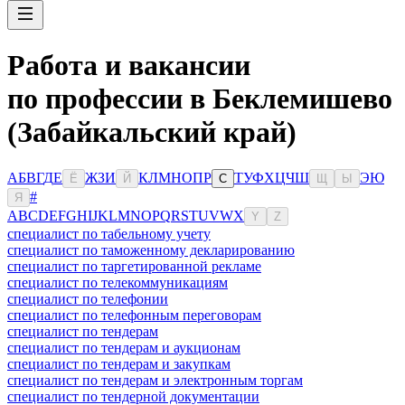
Работа и вакансии
по профессии в Беклемишево
(Забайкальский край)
А
Б
В
Г
Д
Е
Ж
З
И
К
Л
М
Н
О
П
Р
Т
У
Ф
Х
Ц
Ч
Ш
Э
Ю
Ё
Й
С
Щ
Ы
#
Я
A
B
C
D
E
F
G
H
I
J
K
L
M
N
O
P
Q
R
S
T
U
V
W
X
Y
Z
специалист по табельному учету
специалист по таможенному декларированию
специалист по таргетированной рекламе
специалист по телекоммуникациям
специалист по телефонии
специалист по телефонным переговорам
специалист по тендерам
специалист по тендерам и аукционам
специалист по тендерам и закупкам
специалист по тендерам и электронным торгам
специалист по тендерной документации