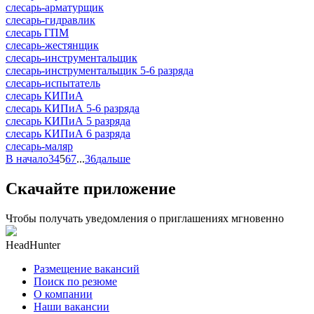
слесарь-арматурщик
слесарь-гидравлик
слесарь ГПМ
слесарь-жестянщик
слесарь-инструментальщик
слесарь-инструментальщик 5-6 разряда
слесарь-испытатель
слесарь КИПиА
слесарь КИПиА 5-6 разряда
слесарь КИПиА 5 разряда
слесарь КИПиА 6 разряда
слесарь-маляр
В начало
3
4
5
6
7
...
36
дальше
Скачайте приложение
Чтобы получать уведомления о приглашениях мгновенно
HeadHunter
Размещение вакансий
Поиск по резюме
О компании
Наши вакансии