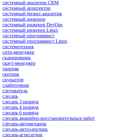
системный аналитик CRM
системный архитектор
системный бизнес-аналитик
системный инженер
системный инженер DevOps
системный инженер Linux
системный программист
системный программист Linux
системотехник
сити-менеджер
сканировщик
скаут-менеджер
скорняк
скотник
скульптор
слаботочник
следователь
слесарь
слесарь 3 разряда
слесарь 4 разряда
слесарь 6 разряда
слесарь аварийно-восстановительных работ
слесарь-автомеханик
слесарь-автоэлектрик
слесарь-агрегатчик