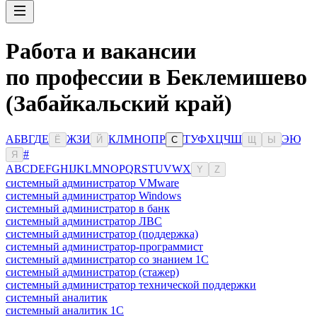
Работа и вакансии
по профессии в Беклемишево
(Забайкальский край)
А
Б
В
Г
Д
Е
Ж
З
И
К
Л
М
Н
О
П
Р
Т
У
Ф
Х
Ц
Ч
Ш
Э
Ю
Ё
Й
С
Щ
Ы
#
Я
A
B
C
D
E
F
G
H
I
J
K
L
M
N
O
P
Q
R
S
T
U
V
W
X
Y
Z
системный администратор VMware
системный администратор Windows
системный администратор в банк
системный администратор ЛВС
системный администратор (поддержка)
системный администратор-программист
системный администратор со знанием 1С
системный администратор (стажер)
системный администратор технической поддержки
системный аналитик
системный аналитик 1С