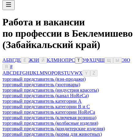
Работа и вакансии
по профессии в Беклемишево
(Забайкальский край)
А
Б
В
Г
Д
Е
Ж
З
И
К
Л
М
Н
О
П
Р
С
У
Ф
Х
Ц
Ч
Ш
Э
Ю
Ё
Й
Т
Щ
Ы
#
Я
A
B
C
D
E
F
G
H
I
J
K
L
M
N
O
P
Q
R
S
T
U
V
W
X
Y
Z
торговый представитель (вэн-продажи)
торговый представитель (зоотовары)
торговый представитель (индустрия красоты)
торговый представитель (канал HoReCa)
торговый представитель категории A
торговый представитель категории B и C
торговый представитель категории HoReCa
торговый представитель (ключевая розница)
торговый представитель (колбасные изделия)
торговый представитель (кондитерские изделия)
торговый представитель (корма для животных)