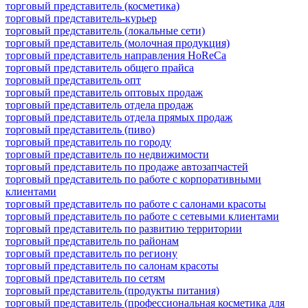
торговый представитель (косметика)
торговый представитель-курьер
торговый представитель (локальные сети)
торговый представитель (молочная продукция)
торговый представитель направления HoReCa
торговый представитель общего прайса
торговый представитель опт
торговый представитель оптовых продаж
торговый представитель отдела продаж
торговый представитель отдела прямых продаж
торговый представитель (пиво)
торговый представитель по городу
торговый представитель по недвижимости
торговый представитель по продаже автозапчастей
торговый представитель по работе с корпоративными
клиентами
торговый представитель по работе с салонами красоты
торговый представитель по работе с сетевыми клиентами
торговый представитель по развитию территории
торговый представитель по районам
торговый представитель по региону
торговый представитель по салонам красоты
торговый представитель по сетям
торговый представитель (продукты питания)
торговый представитель (профессиональная косметика для