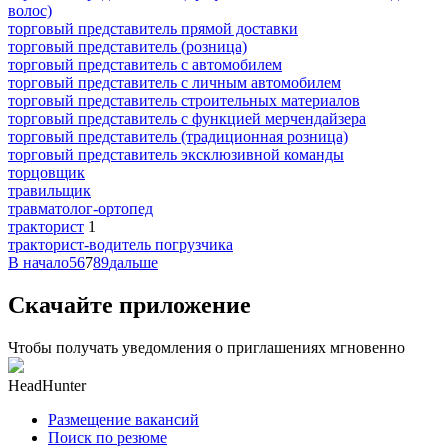
волос)
торговый представитель прямой доставки
торговый представитель (розница)
торговый представитель с автомобилем
торговый представитель с личным автомобилем
торговый представитель строительных материалов
торговый представитель с функцией мерчендайзера
торговый представитель (традиционная розница)
торговый представитель эксклюзивной команды
торцовщик
травильщик
травматолог-ортопед
тракторист
1
тракторист-водитель погрузчика
В начало
5
6
7
8
9
дальше
Скачайте приложение
Чтобы получать уведомления о приглашениях мгновенно
HeadHunter
Размещение вакансий
Поиск по резюме