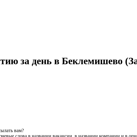
итию за день в Беклемишево (З
сылать вам?
чевые слова в названии вакансии, в названии компании и в оп