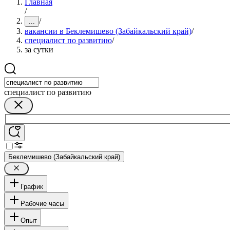
Главная
/
/
...
вакансии в Беклемишево (Забайкальский край)
/
специалист по развитию
/
за сутки
специалист по развитию
Беклемишево (Забайкальский край)
График
Рабочие часы
Опыт