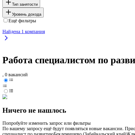
Тип занятости
Уровень дохода
Ещё фильтры
Найдена
1
компания
Работа специалистом по разв
, 0 вакансий
Ничего не нашлось
Попробуйте изменить запрос или фильтры
По вашему запросу ещё будут появляться новые вакансии. При
специалист по развитию
Беклемишево (Забайкальский край)
Клю