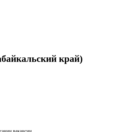
абайкальский край)
исании вакансии